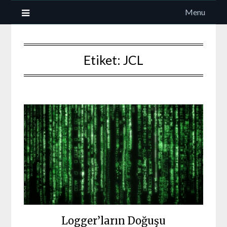
Skip
Menu
to
content
Etiket:
JCL
Logger’ların Doğuşu